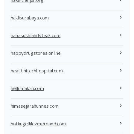
haklisurabaya.com
hanasushiandsteak.com
happydrugstores.online
healthhitechhospital.com
hellomakan.com
himasejarahunnes.com
hotkugelklezmerband.com