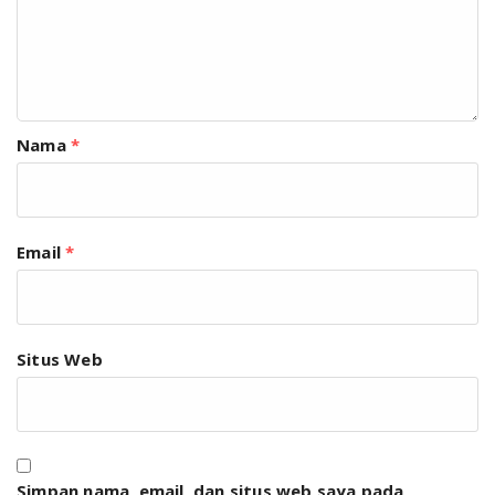
Nama
*
Email
*
Situs Web
Simpan nama, email, dan situs web saya pada