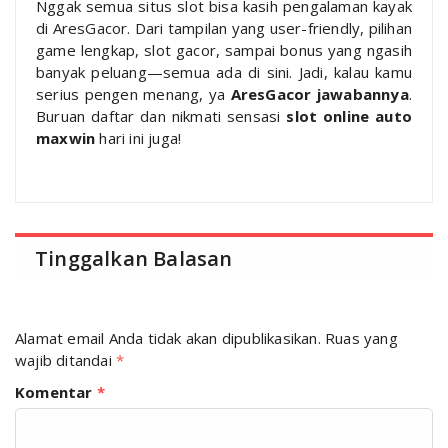
Nggak semua situs slot bisa kasih pengalaman kayak
di AresGacor. Dari tampilan yang user-friendly, pilihan
game lengkap, slot gacor, sampai bonus yang ngasih
banyak peluang—semua ada di sini. Jadi, kalau kamu
serius pengen menang, ya
AresGacor jawabannya
.
Buruan daftar dan nikmati sensasi
slot online auto
maxwin
hari ini juga!
Tinggalkan Balasan
Alamat email Anda tidak akan dipublikasikan.
Ruas yang
wajib ditandai
*
Komentar
*