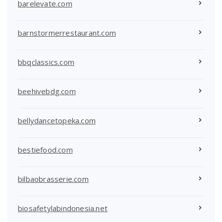
barelevate.com
barnstormerrestaurant.com
bbqclassics.com
beehivebdg.com
bellydancetopeka.com
bestiefood.com
bilbaobrasserie.com
biosafetylabindonesia.net