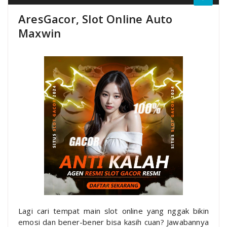
AresGacor, Slot Online Auto
Maxwin
Lagi cari tempat main slot online yang nggak bikin
emosi dan bener-bener bisa kasih cuan? Jawabannya