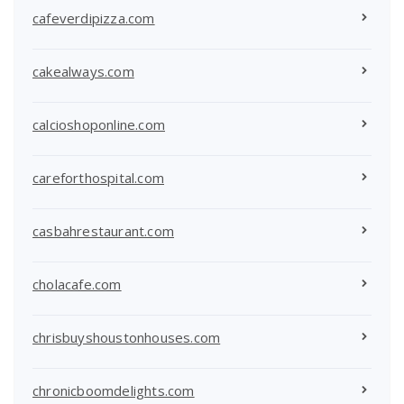
cafeverdipizza.com
cakealways.com
calcioshoponline.com
careforthospital.com
casbahrestaurant.com
cholacafe.com
chrisbuyshoustonhouses.com
chronicboomdelights.com