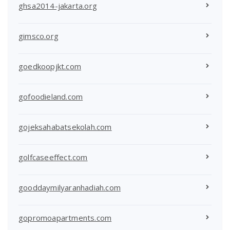
ghsa2014-jakarta.org
gimsco.org
goedkoopjkt.com
gofoodieland.com
gojeksahabatsekolah.com
golfcaseeffect.com
gooddaymilyaranhadiah.com
gopromoapartments.com