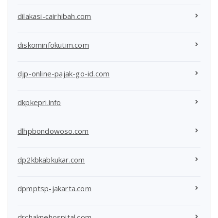
dilakasi-cairhibah.com
diskominfokutim.com
djp-online-pajak-go-id.com
dkpkepri.info
dlhpbondowoso.com
dp2kbkabkukar.com
dpmptsp-jakarta.com
drchaknehospital.com