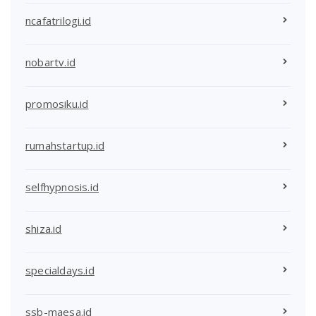
ncafatrilogi.id
nobartv.id
promosiku.id
rumahstartup.id
selfhypnosis.id
shiza.id
specialdays.id
ssb-maesa.id