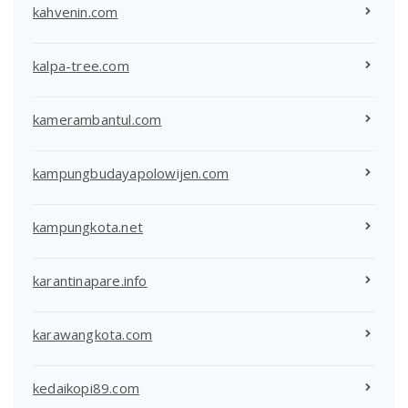
kahvenin.com
kalpa-tree.com
kamerambantul.com
kampungbudayapolowijen.com
kampungkota.net
karantinapare.info
karawangkota.com
kedaikopi89.com