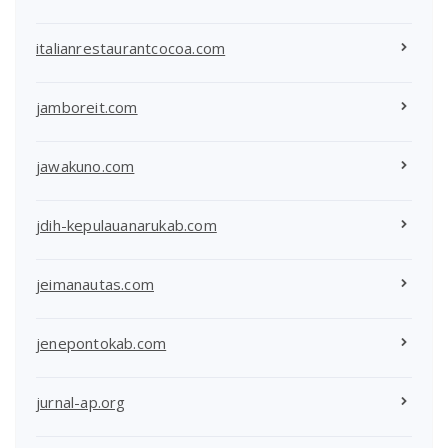
italianrestaurantcocoa.com
jamboreit.com
jawakuno.com
jdih-kepulauanarukab.com
jeimanautas.com
jenepontokab.com
jurnal-ap.org