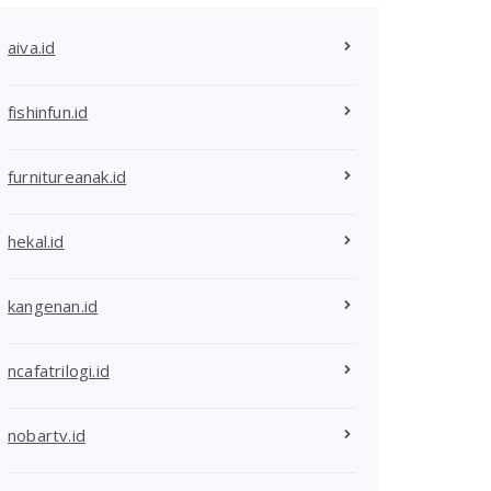
aiva.id
fishinfun.id
furnitureanak.id
hekal.id
kangenan.id
ncafatrilogi.id
nobartv.id