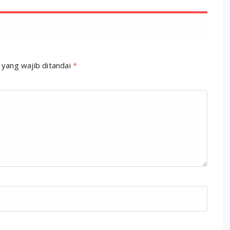
 yang wajib ditandai
*