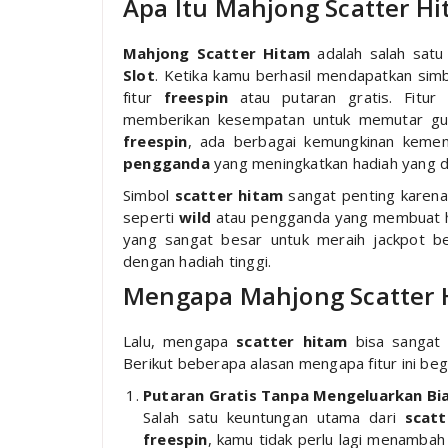
Apa Itu Mahjong Scatter H
Mahjong Scatter Hitam
adalah salah satu
Slot
. Ketika kamu berhasil mendapatkan sim
fitur
freespin
atau putaran gratis. Fitur
memberikan kesempatan untuk memutar gul
freespin
, ada berbagai kemungkinan kemen
pengganda
yang meningkatkan hadiah yang d
Simbol
scatter hitam
sangat penting karena
seperti
wild
atau pengganda yang membuat ha
yang sangat besar untuk meraih jackpot 
dengan hadiah tinggi.
Mengapa Mahjong Scatter
Lalu, mengapa
scatter hitam
bisa sangat
Berikut beberapa alasan mengapa fitur ini beg
Putaran Gratis Tanpa Mengeluarkan B
Salah satu keuntungan utama dari
scatt
freespin
, kamu tidak perlu lagi menambah