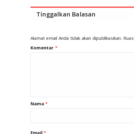
Tinggalkan Balasan
Alamat email Anda tidak akan dipublikasikan.
Ruas
Komentar
*
Nama
*
Email
*