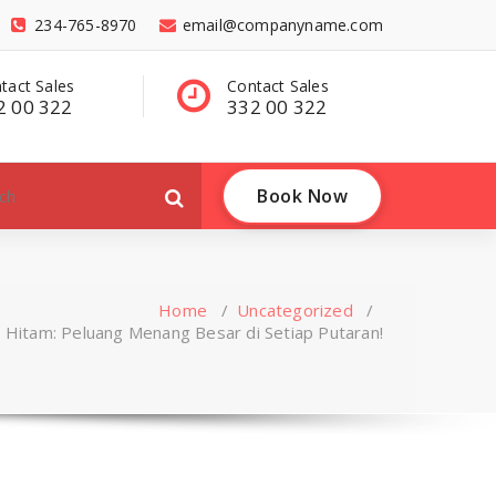
234-765-8970
email@companyname.com
tact Sales
Have a questions?
C
2 00 322
contact@dummy
3
.com
Book Now
Home
/
Uncategorized
/
 Hitam: Peluang Menang Besar di Setiap Putaran!