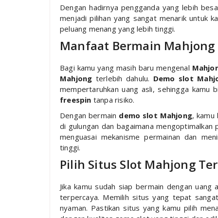
Dengan hadirnya pengganda yang lebih bes
menjadi pilihan yang sangat menarik untuk
peluang menang yang lebih tinggi.
Manfaat Bermain Mahjong 
Bagi kamu yang masih baru mengenal
Mahjon
Mahjong
terlebih dahulu.
Demo slot Mahj
mempertaruhkan uang asli, sehingga kamu bis
freespin
tanpa risiko.
Dengan bermain
demo slot Mahjong
, kamu
di gulungan dan bagaimana mengoptimalkan p
menguasai mekanisme permainan dan men
tinggi.
Pilih Situs Slot Mahjong Te
Jika kamu sudah siap bermain dengan uang a
terpercaya. Memilih situs yang tepat sang
nyaman. Pastikan situs yang kamu pilih me