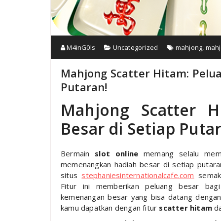
M4inG0ls
Uncategorized
mahjong
,
mahj
Mahjong Scatter Hitam: Pelu
Putaran!
Mahjong Scatter 
Besar di Setiap Puta
Bermain
slot online
memang selalu member
memenangkan hadiah besar di setiap putara
situs
stephaniesinternationalcafe.com
semaki
Fitur ini memberikan peluang besar ba
kemenangan besar yang bisa datang dengan s
kamu dapatkan dengan fitur
scatter hitam
d