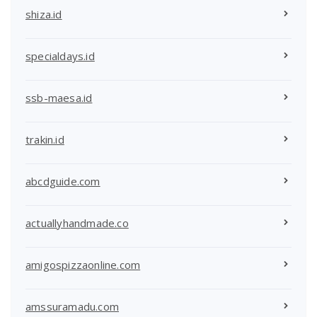
shiza.id
specialdays.id
ssb-maesa.id
trakin.id
abcdguide.com
actuallyhandmade.co
amigospizzaonline.com
amssuramadu.com