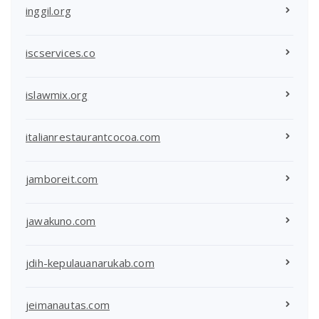
inggil.org
iscservices.co
islawmix.org
italianrestaurantcocoa.com
jamboreit.com
jawakuno.com
jdih-kepulauanarukab.com
jeimanautas.com