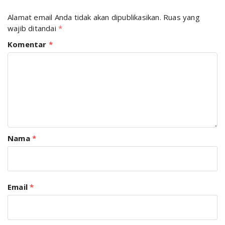
Alamat email Anda tidak akan dipublikasikan.
Ruas yang
wajib ditandai
*
Komentar
*
Nama
*
Email
*