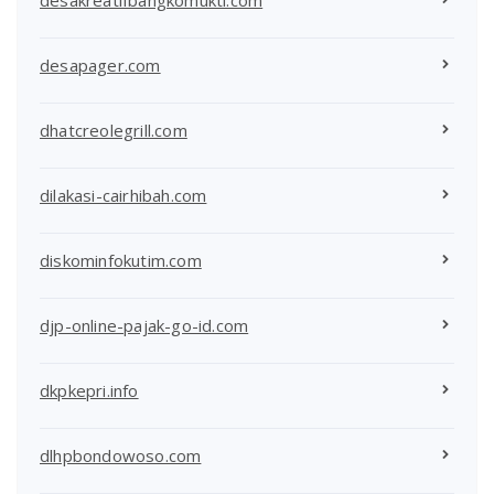
desapager.com
dhatcreolegrill.com
dilakasi-cairhibah.com
diskominfokutim.com
djp-online-pajak-go-id.com
dkpkepri.info
dlhpbondowoso.com