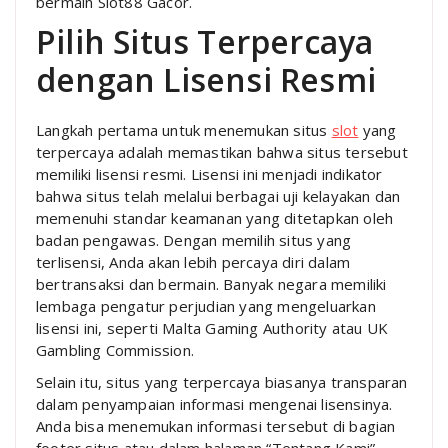
bermain Slot88 Gacor.
Pilih Situs Terpercaya
dengan Lisensi Resmi
Langkah pertama untuk menemukan situs
slot
yang
terpercaya adalah memastikan bahwa situs tersebut
memiliki lisensi resmi. Lisensi ini menjadi indikator
bahwa situs telah melalui berbagai uji kelayakan dan
memenuhi standar keamanan yang ditetapkan oleh
badan pengawas. Dengan memilih situs yang
terlisensi, Anda akan lebih percaya diri dalam
bertransaksi dan bermain. Banyak negara memiliki
lembaga pengatur perjudian yang mengeluarkan
lisensi ini, seperti Malta Gaming Authority atau UK
Gambling Commission.
Selain itu, situs yang terpercaya biasanya transparan
dalam penyampaian informasi mengenai lisensinya.
Anda bisa menemukan informasi tersebut di bagian
footer situs atau dalam halaman “Tentang Kami”.