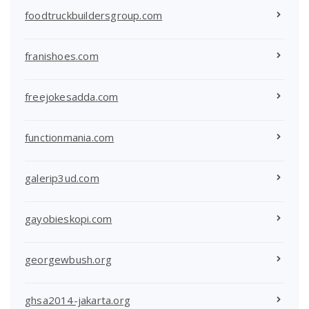
foodtruckbuildersgroup.com
franishoes.com
freejokesadda.com
functionmania.com
galerip3ud.com
gayobieskopi.com
georgewbush.org
ghsa2014-jakarta.org