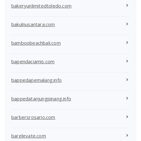
bakeryunlimitedtoledo.com
bakulnusantara.com
bamboobeachbali.com
bapendaciamis.com
bappedapemalang.info
bappedatanjungpinang.info
barbersrosario.com
barelevate.com