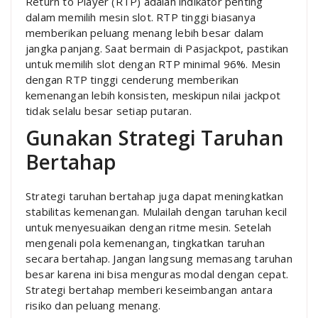
Return to Player (RTP) adalah indikator penting
dalam memilih mesin slot. RTP tinggi biasanya
memberikan peluang menang lebih besar dalam
jangka panjang. Saat bermain di Pasjackpot, pastikan
untuk memilih slot dengan RTP minimal 96%. Mesin
dengan RTP tinggi cenderung memberikan
kemenangan lebih konsisten, meskipun nilai jackpot
tidak selalu besar setiap putaran.
Gunakan Strategi Taruhan
Bertahap
Strategi taruhan bertahap juga dapat meningkatkan
stabilitas kemenangan. Mulailah dengan taruhan kecil
untuk menyesuaikan dengan ritme mesin. Setelah
mengenali pola kemenangan, tingkatkan taruhan
secara bertahap. Jangan langsung memasang taruhan
besar karena ini bisa menguras modal dengan cepat.
Strategi bertahap memberi keseimbangan antara
risiko dan peluang menang.