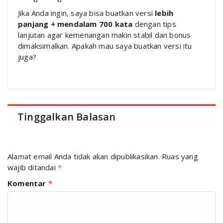
Jika Anda ingin, saya bisa buatkan versi
lebih
panjang + mendalam 700 kata
dengan tips
lanjutan agar kemenangan makin stabil dan bonus
dimaksimalkan. Apakah mau saya buatkan versi itu
juga?
Tinggalkan Balasan
Alamat email Anda tidak akan dipublikasikan.
Ruas yang
wajib ditandai
*
Komentar
*