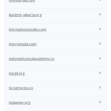
ikatemi-jakarta.org
imcreativestudio.com
imersmuda.com
indorephysicalacademy.co
inggil.org
iscservices.co
islawmix.org