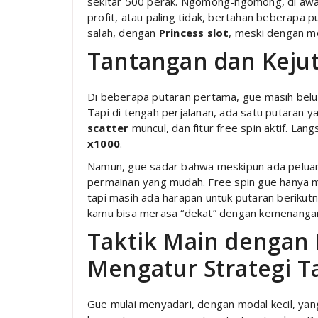
sekitar 500 perak. Ngomong-ngomong, di awal
profit, atau paling tidak, bertahan beberapa p
salah, dengan
Princess slot
, meski dengan m
Tantangan dan Kejut
Di beberapa putaran pertama, gue masih belu
Tapi di tengah perjalanan, ada satu putaran ya
scatter
muncul, dan fitur free spin aktif. L
x1000
.
Namun, gue sadar bahwa meskipun ada pelua
permainan yang mudah. Free spin gue hanya me
tapi masih ada harapan untuk putaran berikutn
kamu bisa merasa “dekat” dengan kemenangan 
Taktik Main dengan 
Mengatur Strategi 
Gue mulai menyadari, dengan modal kecil, y