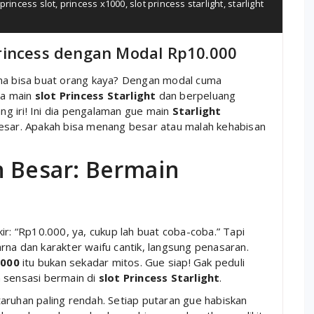
princess slot
,
princess x1000
,
slot princess starlight
,
starlight
rincess dengan Modal Rp10.000
a bisa buat orang kaya? Dengan modal cuma
ya main
slot Princess Starlight
dan berpeluang
ng iri! Ini dia pengalaman gue main
Starlight
esar. Apakah bisa menang besar atau malah kehabisan
n Besar: Bermain
kir: “Rp10.000, ya, cukup lah buat coba-coba.” Tapi
rna dan karakter waifu cantik, langsung penasaran.
1000
itu bukan sekadar mitos. Gue siap! Gak peduli
n sensasi bermain di
slot Princess Starlight
.
aruhan paling rendah. Setiap putaran gue habiskan