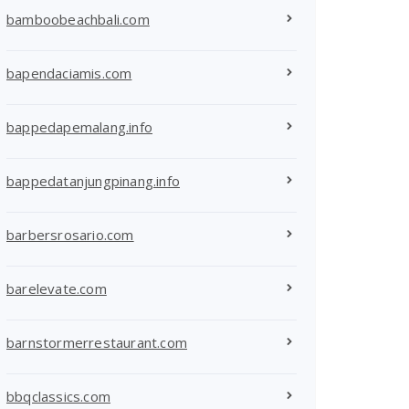
bamboobeachbali.com
bapendaciamis.com
bappedapemalang.info
bappedatanjungpinang.info
barbersrosario.com
barelevate.com
barnstormerrestaurant.com
bbqclassics.com