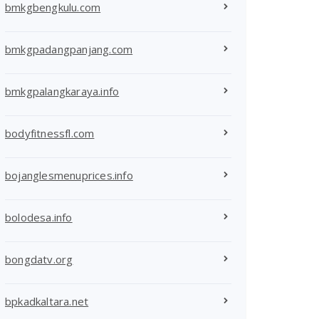
bmkgbengkulu.com
bmkgpadangpanjang.com
bmkgpalangkaraya.info
bodyfitnessfl.com
bojanglesmenuprices.info
bolodesa.info
bongdatv.org
bpkadkaltara.net