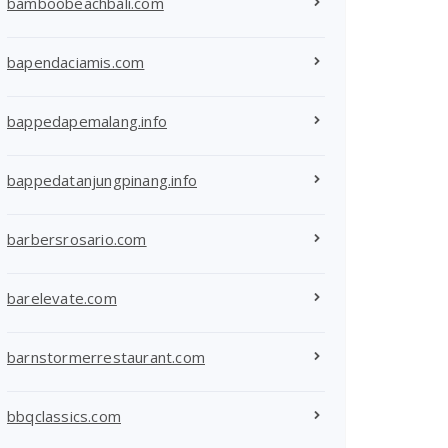
bamboobeachbali.com
bapendaciamis.com
bappedapemalang.info
bappedatanjungpinang.info
barbersrosario.com
barelevate.com
barnstormerrestaurant.com
bbqclassics.com