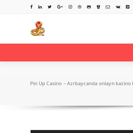
Skip
to
content
Sales
Contact Sales
Have a 
 322
332 00 322
cont
om
Pin Up Casino – Azrbaycanda onlayn kazino 