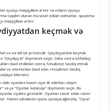
in oyunçu məşqçilikini artırır və onların oyunçu
forma təqdim olunan müraciət edilən xidmətlər, qazanma
 məşqçilikini artırır.
ydiyyatdan keçmək və
at və sürətli bir prosesdir. Qeydiyyatdan keçmək
və “Qeydiyyat” düyməsini seçin. Daha sonra istifadəçi
matları daxil etdikdən sonra, hesabınızı təsdiq etmək
lın və sitemizdən daxil edin. Hesabınızı təsdiq
aşlaya bilərsiniz.
akı oyunlara baxım üçün ilk adımları izləyin.
r” və ya “Oyunlar kataloqu” düyməsini seçin. Bu
unlar siyahısı göstərilir. Oyunları təsvir edən rəsmi
nür. Həmin sahələrdə oyunu oynayacağınızda, “Oyna”