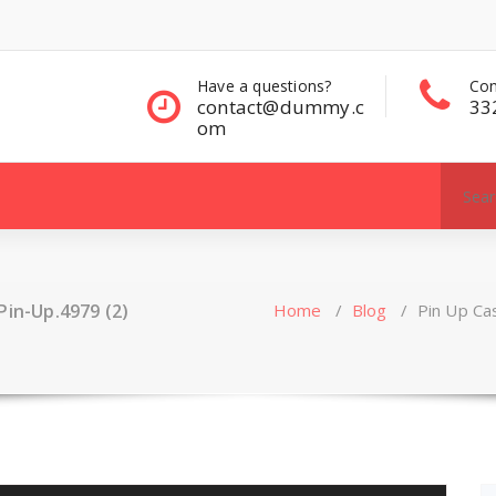
questions?
Contact Sales
Con
act@dummy.c
332 00 322
33
Search
for:
Pin-Up.4979 (2)
Home
/
Blog
/
Pin Up Ca