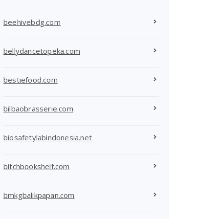
beehivebdg.com
bellydancetopeka.com
bestiefood.com
bilbaobrasserie.com
biosafetylabindonesia.net
bitchbookshelf.com
bmkgbalikpapan.com