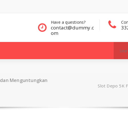
questions?
Contact Sales
Con
ct@dummy.c
332 00 322
33
Search
for:
h dan Menguntungkan
Slot Depo 5K 