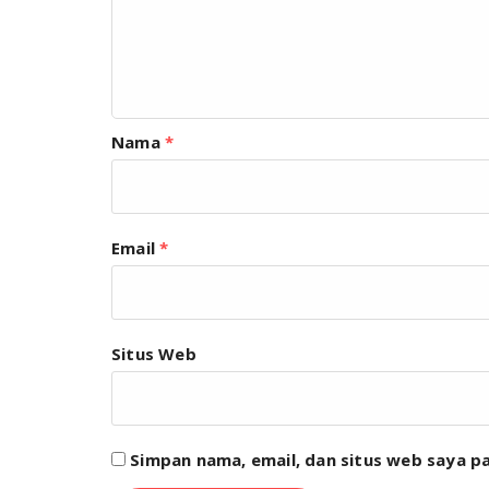
Nama
*
Email
*
Situs Web
Simpan nama, email, dan situs web saya p