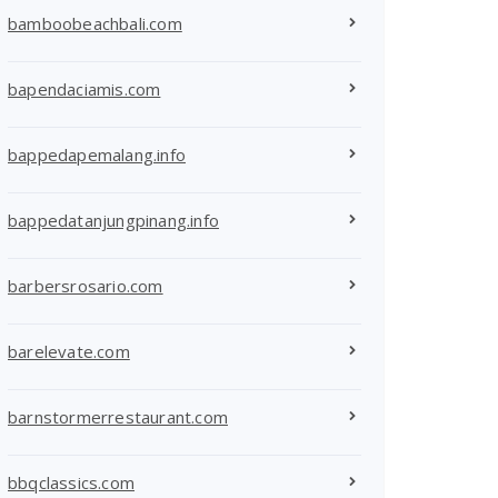
bamboobeachbali.com
bapendaciamis.com
bappedapemalang.info
bappedatanjungpinang.info
barbersrosario.com
barelevate.com
barnstormerrestaurant.com
bbqclassics.com