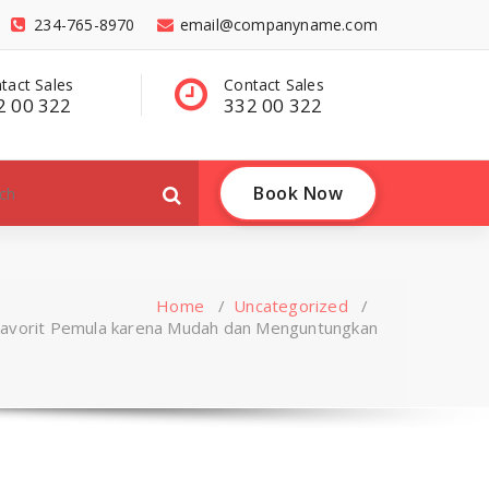
234-765-8970
email@companyname.com
tact Sales
Have a questions?
C
2 00 322
contact@dummy
3
.com
Book Now
Home
/
Uncategorized
/
Favorit Pemula karena Mudah dan Menguntungkan