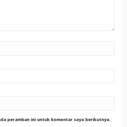
ada peramban ini untuk komentar saya berikutnya.