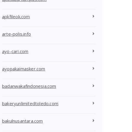
apkfileok.com
arte-polis.info
ayo-cari.com
ayopakaimasker.com
badanwakafindonesia.com
bakeryunlimitedtoledo.com
bakulnusantara.com