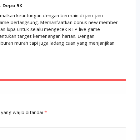
t Depo 5K
imalkan keuntungan dengan bermain di jam-jam
t game berlangsung. Memanfaatkan bonus new member
gan lupa untuk selalu mengecek RTP live game
tentukan target kemenangan harian. Dengan
iburan murah tapi juga ladang cuan yang menjanjikan
 yang wajib ditandai
*