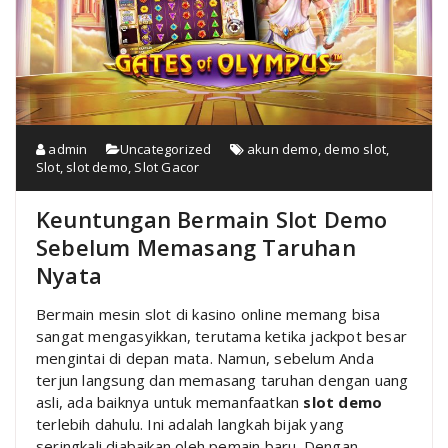
admin
Uncategorized
akun demo
,
demo slot
,
Slot
,
slot demo
,
Slot Gacor
Keuntungan Bermain Slot Demo
Sebelum Memasang Taruhan
Nyata
Bermain mesin slot di kasino online memang bisa
sangat mengasyikkan, terutama ketika jackpot besar
mengintai di depan mata. Namun, sebelum Anda
terjun langsung dan memasang taruhan dengan uang
asli, ada baiknya untuk memanfaatkan
slot demo
terlebih dahulu. Ini adalah langkah bijak yang
seringkali diabaikan oleh pemain baru. Dengan