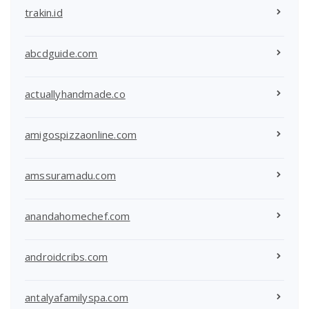
trakin.id
abcdguide.com
actuallyhandmade.co
amigospizzaonline.com
amssuramadu.com
anandahomechef.com
androidcribs.com
antalyafamilyspa.com