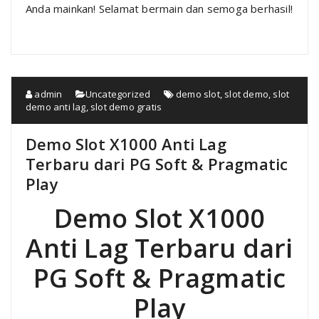
Anda mainkan! Selamat bermain dan semoga berhasil!
admin
Uncategorized
demo slot
,
slot demo
,
slot
demo anti lag
,
slot demo gratis
Demo Slot X1000 Anti Lag
Terbaru dari PG Soft & Pragmatic
Play
Demo Slot X1000
Anti Lag Terbaru dari
PG Soft & Pragmatic
Play