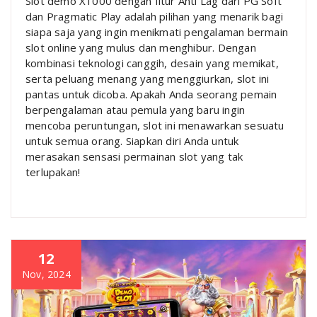
Slot demo X1000 dengan fitur Anti Lag dari PG Soft
dan Pragmatic Play adalah pilihan yang menarik bagi
siapa saja yang ingin menikmati pengalaman bermain
slot online yang mulus dan menghibur. Dengan
kombinasi teknologi canggih, desain yang memikat,
serta peluang menang yang menggiurkan, slot ini
pantas untuk dicoba. Apakah Anda seorang pemain
berpengalaman atau pemula yang baru ingin
mencoba peruntungan, slot ini menawarkan sesuatu
untuk semua orang. Siapkan diri Anda untuk
merasakan sensasi permainan slot yang tak
terlupakan!
12
Nov, 2024