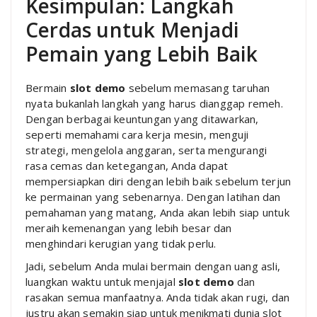
Kesimpulan: Langkah
Cerdas untuk Menjadi
Pemain yang Lebih Baik
Bermain
slot demo
sebelum memasang taruhan
nyata bukanlah langkah yang harus dianggap remeh.
Dengan berbagai keuntungan yang ditawarkan,
seperti memahami cara kerja mesin, menguji
strategi, mengelola anggaran, serta mengurangi
rasa cemas dan ketegangan, Anda dapat
mempersiapkan diri dengan lebih baik sebelum terjun
ke permainan yang sebenarnya. Dengan latihan dan
pemahaman yang matang, Anda akan lebih siap untuk
meraih kemenangan yang lebih besar dan
menghindari kerugian yang tidak perlu.
Jadi, sebelum Anda mulai bermain dengan uang asli,
luangkan waktu untuk menjajal
slot demo
dan
rasakan semua manfaatnya. Anda tidak akan rugi, dan
justru akan semakin siap untuk menikmati dunia slot