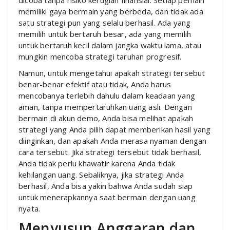
memiliki gaya bermain yang berbeda, dan tidak ada
satu strategi pun yang selalu berhasil. Ada yang
memilih untuk bertaruh besar, ada yang memilih
untuk bertaruh kecil dalam jangka waktu lama, atau
mungkin mencoba strategi taruhan progresif.
Namun, untuk mengetahui apakah strategi tersebut
benar-benar efektif atau tidak, Anda harus
mencobanya terlebih dahulu dalam keadaan yang
aman, tanpa mempertaruhkan uang asli. Dengan
bermain di akun demo, Anda bisa melihat apakah
strategi yang Anda pilih dapat memberikan hasil yang
diinginkan, dan apakah Anda merasa nyaman dengan
cara tersebut. Jika strategi tersebut tidak berhasil,
Anda tidak perlu khawatir karena Anda tidak
kehilangan uang. Sebaliknya, jika strategi Anda
berhasil, Anda bisa yakin bahwa Anda sudah siap
untuk menerapkannya saat bermain dengan uang
nyata.
Menyusun Anggaran dan