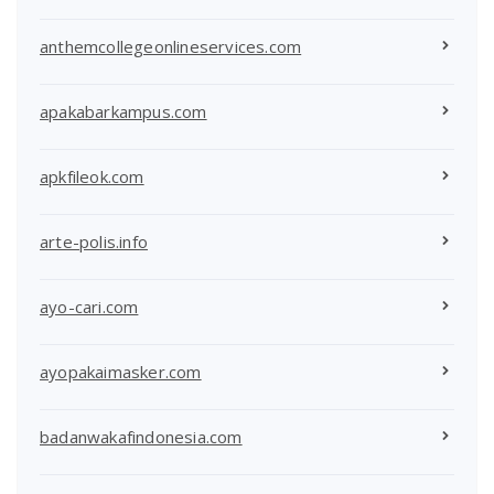
anthemcollegeonlineservices.com
apakabarkampus.com
apkfileok.com
arte-polis.info
ayo-cari.com
ayopakaimasker.com
badanwakafindonesia.com