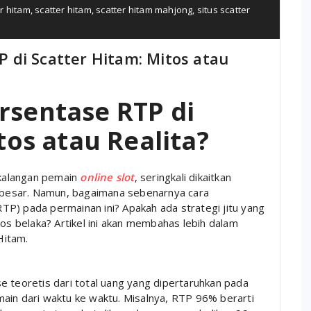
r hitam
,
scatter hitam
,
scatter hitam mahjong
,
situs scatter
 di Scatter Hitam: Mitos atau
sentase RTP di
tos atau Realita?
 kalangan pemain
online slot
, seringkali dikaitkan
esar. Namun, bagaimana sebenarnya cara
TP) pada permainan ini? Apakah ada strategi jitu yang
tos belaka? Artikel ini akan membahas lebih dalam
Hitam.
se teoretis dari total uang yang dipertaruhkan pada
ain dari waktu ke waktu. Misalnya, RTP 96% berarti