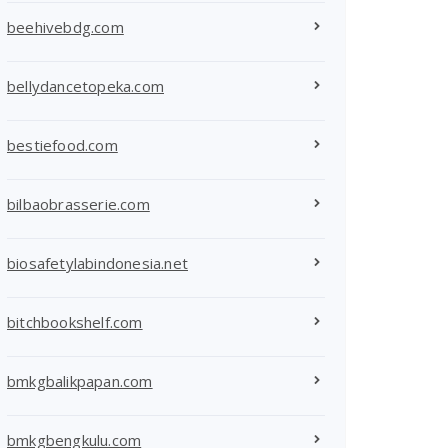
beehivebdg.com
bellydancetopeka.com
bestiefood.com
bilbaobrasserie.com
biosafetylabindonesia.net
bitchbookshelf.com
bmkgbalikpapan.com
bmkgbengkulu.com