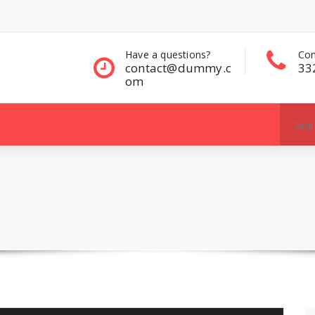
 questions?
Contact Sales
Con
act@dummy.c
332 00 322
33
Search
for: