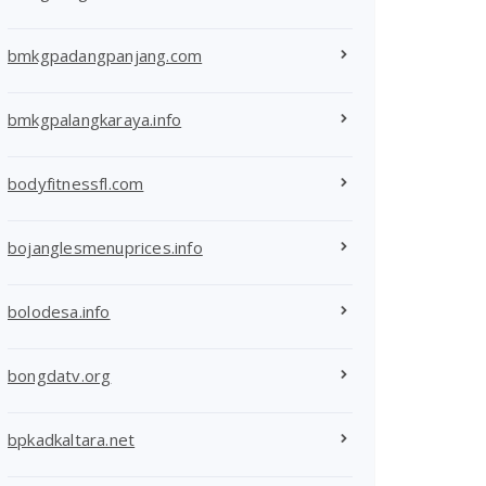
bmkgpadangpanjang.com
bmkgpalangkaraya.info
bodyfitnessfl.com
bojanglesmenuprices.info
bolodesa.info
bongdatv.org
bpkadkaltara.net