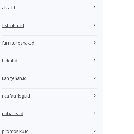
aiva.id
fishinfun.id
furnitureanak.id
hekal.id
kangenan.id
ncafatrilogi.id
nobartv.id
promosiku.id