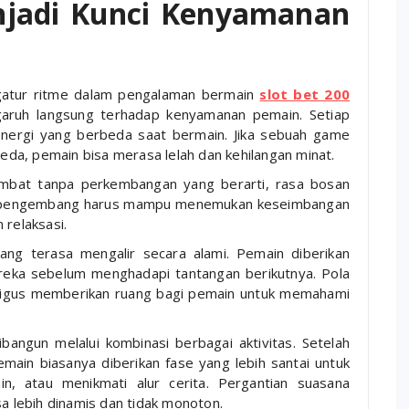
jadi Kunci Kenyamanan
gatur ritme dalam pengalaman bermain
slot bet 200
garuh langsung terhadap kenyamanan pemain. Setiap
 energi yang berbeda saat bermain. Jika sebuah game
da, pemain bisa merasa lelah dan kehilangan minat.
 lambat tanpa perkembangan yang berarti, rasa bosan
tu, pengembang harus mampu menemukan keseimbangan
 relaksasi.
ng terasa mengalir secara alami. Pemain diberikan
eka sebelum menghadapi tantangan berikutnya. Pola
aligus memberikan ruang bagi pemain untuk memahami
angun melalui kombinasi berbagai aktivitas. Setelah
main biasanya diberikan fase yang lebih santai untuk
ain, atau menikmati alur cerita. Pergantian suasana
 lebih dinamis dan tidak monoton.