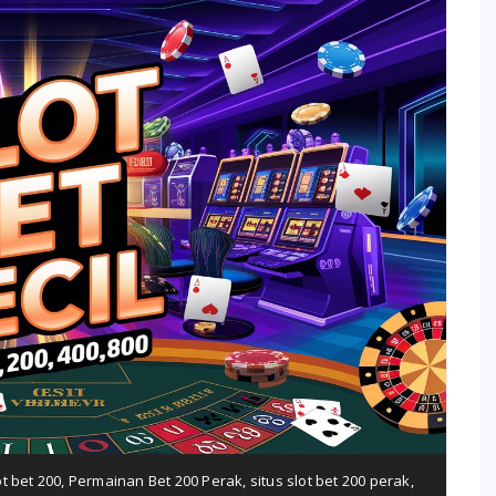
ot bet 200
,
Permainan Bet 200 Perak
,
situs slot bet 200 perak
,