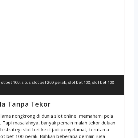
lot bet 100
,
situs slot bet 200 perak
,
slot bet 100
,
slot bet 100
Pola Tanpa Tekor
ama nongkrong di dunia slot online, memahami pola
g. Tapi masalahnya, banyak pemain malah tekor duluan
h strategi slot bet kecil jadi penyelamat, terutama
 slot bet 100 perak. Bahkan beberapa pemain juga