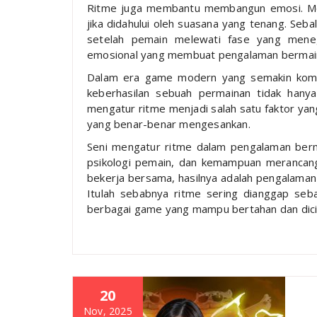
Ritme juga membantu membangun emosi. Mo
jika didahului oleh suasana yang tenang. Seb
setelah pemain melewati fase yang meneg
emosional yang membuat pengalaman bermain 
Dalam era game modern yang semakin komp
keberhasilan sebuah permainan tidak hanya
mengatur ritme menjadi salah satu faktor 
yang benar-benar mengesankan.
Seni mengatur ritme dalam pengalaman berm
psikologi pemain, dan kemampuan merancang
bekerja bersama, hasilnya adalah pengalaman 
Itulah sebabnya ritme sering dianggap seba
berbagai game yang mampu bertahan dan dicin
20
Nov, 2025