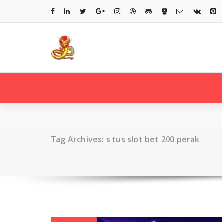
Skip
to
content
Sales
Contact Sales
Have a 
322
332 00 322
conta
om
Tag Archives: situs slot bet 200 perak