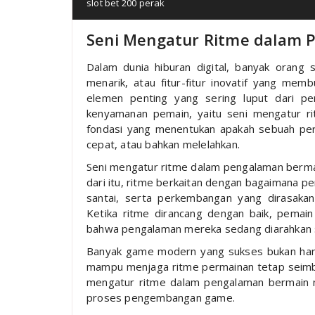
slot bet 200 perak
Seni Mengatur Ritme dalam 
Dalam dunia hiburan digital, banyak orang
menarik, atau fitur-fitur inovatif yang m
elemen penting yang sering luput dari pe
kenyamanan pemain, yaitu seni mengatur r
fondasi yang menentukan apakah sebuah pe
cepat, atau bahkan melelahkan.
Seni mengatur ritme dalam pengalaman berma
dari itu, ritme berkaitan dengan bagaimana 
santai, serta perkembangan yang dirasaka
Ketika ritme dirancang dengan baik, pemain
bahwa pengalaman mereka sedang diarahkan s
Banyak game modern yang sukses bukan hanya
mampu menjaga ritme permainan tetap seimban
mengatur ritme dalam pengalaman bermain m
proses pengembangan game.