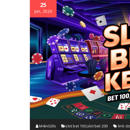
25
Jun, 2026
M4inG0ls
slot bet 100
,
slot bet 200
link sl