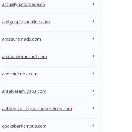
actuallyhandmade.co
amigospizzaonline.com
amssuramadu.com
anandahomechef.com
androidcribs.com
antalyafamilyspa.com
anthemcollegeonlineservices.com
apakabarkampus.com