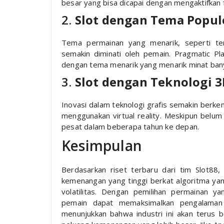
besar yang bisa dicapai dengan mengaktifkan fi
2.
Slot dengan Tema Popul
Tema permainan yang menarik, seperti tem
semakin diminati oleh pemain. Pragmatic Pl
dengan tema menarik yang menarik minat ban
3.
Slot dengan Teknologi 3
Inovasi dalam teknologi grafis semakin berk
menggunakan virtual reality. Meskipun belum 
pesat dalam beberapa tahun ke depan.
Kesimpulan
Berdasarkan riset terbaru dari tim Slot88,
kemenangan yang tinggi berkat algoritma yan
volatilitas. Dengan pemilihan permainan 
pemain dapat memaksimalkan pengalaman 
menunjukkan bahwa industri ini akan terus 