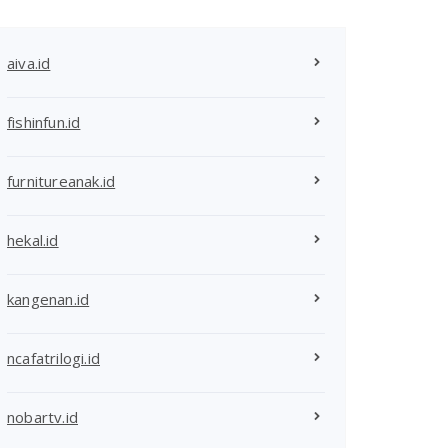
aiva.id
fishinfun.id
furnitureanak.id
hekal.id
kangenan.id
ncafatrilogi.id
nobartv.id