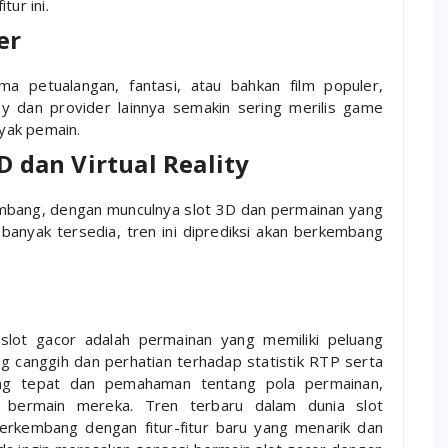
tur ini.
er
a petualangan, fantasi, atau bahkan film populer,
ay dan provider lainnya semakin sering merilis game
yak pemain.
D dan Virtual Reality
embang, dengan munculnya slot 3D dan permainan yang
banyak tersedia, tren ini diprediksi akan berkembang
 slot gacor adalah permainan yang memiliki peluang
g canggih dan perhatian terhadap statistik RTP serta
yang tepat dan pemahaman tentang pola permainan,
bermain mereka. Tren terbaru dalam dunia slot
berkembang dengan fitur-fitur baru yang menarik dan