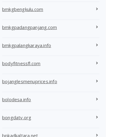
bmkgbengkulu.com
bmkgpadangpanjang.com
bmkgpalangkaraya.info
bodyfitnessfl.com
bojanglesmenuprices.info
bolodesa.info
bongdatv.org
bpkadkaltara.net