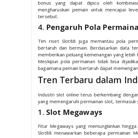
bonus yang dapat dipicu oleh kombinasi
mengharuskan pemain untuk mencapai leve
tersebut.
4.
Pengaruh Pola Permain
Tim riset Slot88 juga memantau pola pe
bertaruh dan bermain. Berdasarkan data ter
memberikan peluang kemenangan yang lebih tin
Meskipun pola permainan tidak bisa dijadi
bagaimana pemain bertaruh dapat memengaruh
Tren Terbaru dalam Indu
Industri slot online terus berkembang dengan
yang memengaruhi permainan slot, termasuk sl
1.
Slot Megaways
Fitur Megaways yang memungkinkan hingga 
Slot88 menawarkan beberapa permainan M