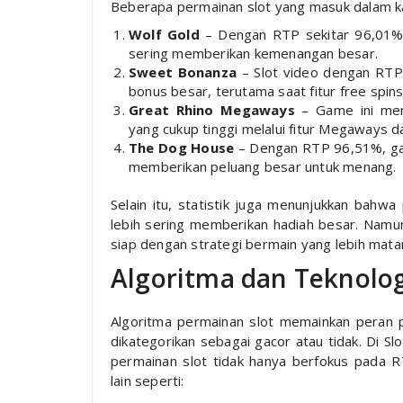
Beberapa permainan slot yang masuk dalam kateg
Wolf Gold
– Dengan RTP sekitar 96,01%,
sering memberikan kemenangan besar.
Sweet Bonanza
– Slot video dengan RTP 
bonus besar, terutama saat fitur free spins 
Great Rhino Megaways
– Game ini me
yang cukup tinggi melalui fitur Megaways d
The Dog House
– Dengan RTP 96,51%, game
memberikan peluang besar untuk menang.
Selain itu, statistik juga menunjukkan bahwa
lebih sering memberikan hadiah besar. Namun,
siap dengan strategi bermain yang lebih mata
Algoritma dan Teknologi
Algoritma permainan slot memainkan peran 
dikategorikan sebagai gacor atau tidak. Di 
permainan slot tidak hanya berfokus pada 
lain seperti: