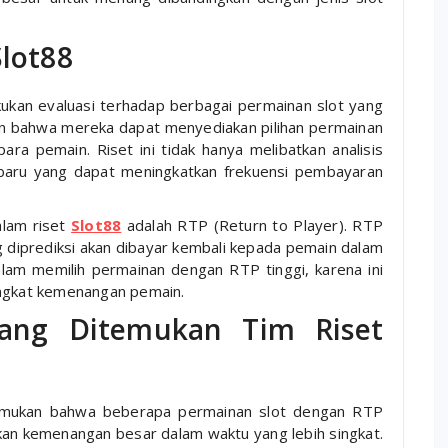
Slot88
ukan evaluasi terhadap berbagai permainan slot yang
an bahwa mereka dapat menyediakan pilihan permainan
a pemain. Riset ini tidak hanya melibatkan analisis
terbaru yang dapat meningkatkan frekuensi pembayaran
alam riset
Slot88
adalah RTP (Return to Player). RTP
 diprediksi akan dibayar kembali kepada pemain dalam
alam memilih permainan dengan RTP tinggi, karena ini
ingkat kemenangan pemain.
 yang Ditemukan Tim Riset
nemukan bahwa beberapa permainan slot dengan RTP
lkan kemenangan besar dalam waktu yang lebih singkat.