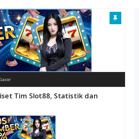
 Gacor
iset Tim Slot88, Statistik dan