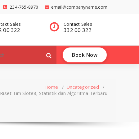
234-765-8970
email@companyname.com
tact Sales
Have a questions?
C
2 00 322
contact@dummy
3
.com
Book Now
Home
/
Uncategorized
/
 Riset Tim Slot88, Statistik dan Algoritma Terbaru